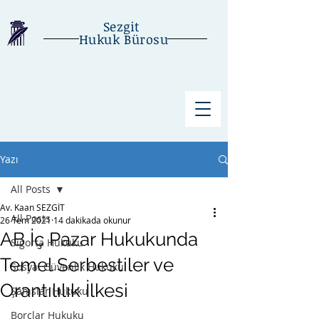
Sezgit
Hukuk Bürosu
Yazı
All Posts
Av. Kaan SEZGİT
All Posts
26 Tem 2021
14 dakikada okunur
AB İç Pazar Hukukunda
Sigorta Hukuku
Temel Serbestiler ve
Sosyal Güvenlik Hukuku
Orantılılık İlkesi
Şahıslar Hukuku
Borçlar Hukuku