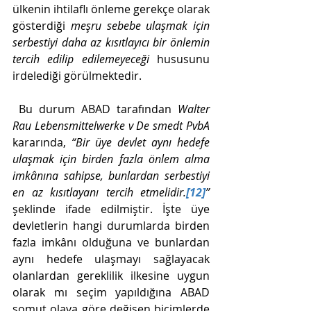
ülkenin ihtilaflı önleme gerekçe olarak 
gösterdiği 
meşru sebebe ulaşmak için 
serbestiyi daha az kısıtlayıcı bir önlemin 
tercih edilip edilemeyeceği
 hususunu 
irdelediği görülmektedir. 
 Bu durum ABAD tarafından 
Walter 
Rau Lebensmittelwerke v De smedt PvbA 
kararında, 
“Bir üye devlet aynı hedefe 
ulaşmak için birden fazla önlem alma 
imkânına sahipse, bunlardan serbestiyi 
en az kısıtlayanı tercih etmelidir.
[12]
”
şeklinde ifade edilmiştir. İşte üye 
devletlerin hangi durumlarda birden 
fazla imkânı olduğuna ve bunlardan 
aynı hedefe ulaşmayı sağlayacak 
olanlardan gereklilik ilkesine uygun 
olarak mı seçim yapıldığına ABAD 
somut olaya göre değişen biçimlerde 