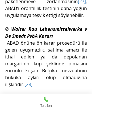
paketlenmeye zorlanmasının
[27]
, 
ABAD’ı orantılılık testinin daha yoğun 
uygulamaya teşvik ettiği söylenebilir. 
Ø 
Walter Rau Lebensmittelwerke v 
De Smedt PvbA Kararı
 ABAD önüne ön karar prosedürü ile 
gelen uyuşmazlık, satılma amacı ile 
ithal edilen ya da depolanan 
margarinin küp şeklinde olmasını 
zorunlu koşan Belçika mevzuatının 
hukuka aykırı olup olmadığına 
ilişkindir.
[28]
 Belçika’nın bu önleme ilişkin ileri 
sürdüğü meşru sebep, 
küp şeklinin 
Telefon
Belçika tüketicisinin tereyağı ile 
margarini karıştırmasını önlediği, artık 
tüketici kodlarına bu bilginin yerleştiği ve 