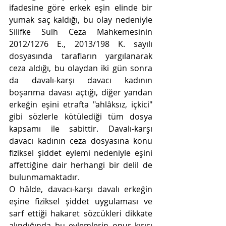
ifadesine göre erkek eşin elinde bir 
yumak saç kaldığı, bu olay nedeniyle 
Silifke Sulh Ceza Mahkemesinin 
2012/1276 E., 2013/198 K. sayılı 
dosyasında tarafların yargılanarak 
ceza aldığı, bu olaydan iki gün sonra 
da davalı-karşı davacı kadının 
boşanma davası açtığı, diğer yandan 
erkeğin eşini etrafta "ahlâksız, içkici" 
gibi sözlerle kötülediği tüm dosya 
kapsamı ile sabittir. Davalı-karşı 
davacı kadının ceza dosyasına konu 
fiziksel şiddet eylemi nedeniyle eşini 
affettiğine dair herhangi bir delil de 
bulunmamaktadır.
O hâlde, davacı-karşı davalı erkeğin 
eşine fiziksel şiddet uygulaması ve 
sarf ettiği hakaret sözcükleri dikkate 
alındığında bu eylemlerin onur kırıcı 