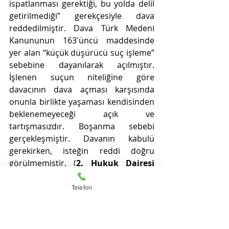
ispatlanması gerektiği, bu yolda delil 
getirilmediği” gerekçesiyle dava 
reddedilmiştir. Dava Türk Medeni 
Kanununun 163'üncü maddesinde 
yer alan “küçük düşürücü suç işleme” 
sebebine dayanılarak açılmıştır. 
İşlenen suçun niteliğine göre 
davacının dava açması karşısında 
onunla birlikte yaşaması kendisinden 
beklenemeyeceği açık ve 
tartışmasızdır. Boşanma sebebi 
gerçekleşmiştir. Davanın kabulü 
gerekirken, isteğin reddi doğru 
görülmemiştir. (
2. Hukuk Dairesi         
2014/20560 E.  ,  2015/4947 K.)
Telefon
4) 
Dosyadaki yazılara, kararın 
dayandığı delilerle kanuna uygun 
sebeplere ve özellikle, davacı-karşı 