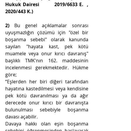
Hukuk Dairesi         2019/6633 E.  ,  
2020/443 K.)
2) 
Bu genel açıklamalar sonrası 
uyuşmazlığın çözümü için "özel bir 
boşanma sebebi" olarak kanunda 
sayılan "hayata kast, pek kötü 
muamele veya onur kırıcı davranış" 
başlıklı TMK'nın 162. maddesinin 
incelenmesi gerekmektedir. Hükme 
göre;
“Eşlerden her biri diğeri tarafından 
hayatına 
kastedilmesi veya kendisine 
pek kötü davranılması ya da ağır 
derecede onur kırıcı bir davranışta 
bulunulması sebebiyle boşanma 
davası açabilir.
Davaya hakkı olan eşin 
boşanma 
sebebini öğrenmesinden başlayarak 