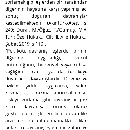
zorlamak gibi eşlerden biri tarafından 
diğerinin hayatına karşı yapılmış acı 
sonuç doğuran davranışlar 
kastedilmektedir (Akıntürk/Ateş, s. 
249; Dural, M./Öğüz, T./Gümüş, M.A: 
Türk Özel Hukuku, Cilt III, Aile Hukuku, 
Şubat 2019, s.110).
"Pek kötü davranış"; eşlerden birinin 
diğerine uyguladığı, vücut 
bütünlüğünü, bedensel veya ruhsal 
sağlığını bozucu ya da tehlikeye 
düşürücü davranışlardır. Dövme ve 
fiziksel şiddet uygulama, evden 
kovma, aç bırakma, anormal cinsel 
ilişkiye zorlama gibi davranışlar pek 
kötü davranışa örnek olarak 
gösterilebilir. İşlenen fiilin devamlılık 
arzetmesi zorunlu olmamakla birlikte 
pek kötü davranış eyleminin zülüm ve 