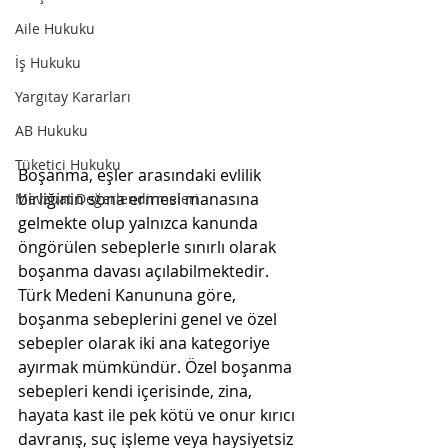
Aile Hukuku
İş Hukuku
Yargıtay Kararları
AB Hukuku
Tüketici Hukuku
Boşanma, eşler arasındaki evlilik 
birliğinin sona ermesi manasına 
Mevzuat Değerlendirmeleri
gelmekte olup yalnızca kanunda 
öngörülen sebeplerle sınırlı olarak 
boşanma davası açılabilmektedir. 
Türk Medeni Kanununa göre, 
boşanma sebeplerini genel ve özel 
sebepler olarak iki ana kategoriye 
ayırmak mümkündür. Özel boşanma 
sebepleri kendi içerisinde, zina, 
hayata kast ile pek kötü ve onur kırıcı 
davranış, suç işleme veya haysiyetsiz 