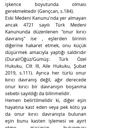
işkence boyutunda olması 
gerekmektedir (Gençcan, s.184).
Eski Medeni Kanunu'nda yer almayan 
ancak 4721 sayılı Türk Medeni 
Kanununda düzenlenen "onur kırıcı 
davranış" ise , eşlerden birinin 
diğerine hakaret etmek, onu küçük 
düşürmek amacıyla yaptığı saldırıdır 
(Dural/Öğüz/Gümüş: Türk Özel 
Hukuku, Cilt III, Aile Hukuku, Şubat 
2019, s.111). Ayrıca her türlü onur 
kırıcı davranış değil, ağır derecede 
onur kırıcı bir davranışın 
boşanma 
sebebi sayıldığı da bilinmelidir.
Hemen belirtilmelidir ki, diğer eşin 
hayatına 
kast eden veya pek kötü ya 
da onur kırıcı davranışta bulunan 
eşin bunu kasten işlemesi ve ayırt 
etme gücünün bulunması 