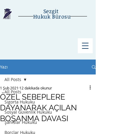
Sezgit
Hukuk Bürosu
Yazı
All Posts
1 Şub 2021
12 dakikada okunur
All Posts
ÖZEL SEBEPLERE
Sigorta Hukuku
DAYANARAK AÇILAN
Sosyal Güvenlik Hukuku
BOŞANMA DAVASI
Şahıslar Hukuku
Borçlar Hukuku