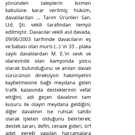
yönünden taleplerin kısmen 
kabulüne karar verilmiş; hüküm, 
davalılardan ... Tarım Ürünleri San. 
Ltd. Şti. vekili tarafından temyiz 
edilmiştir. Davacılar vekili asıl davada, 
09/06/2003 tarihinde davacıların eş 
ve babası olan muris (...) 'ın 33 .. plaka 
sayılı davalılardan M. E.'in sevk ve 
idaresinde olan kamyonda yolcu 
olarak bulunduğunu ve anılan davalı 
sürücünün direksiyon hakimiyetini 
kaybetmesine bağlı meydana gelen 
trafik kazasında desteklerinin vefat 
ettiğini, adı geçen davalının tam 
kusuru ile olayın meydana geldiğini, 
diğer davalının ise ruhsat sahibi 
olarak işleten olduğunu belirterek; 
destek zararı, defin, cenaze gideri, örf 
adet gereği yapılan harcamalara 