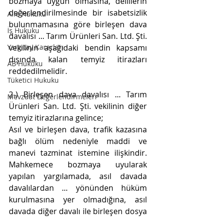
bozmaya uygun olmasına, delillerin 
değerlendirilmesinde bir isabetsizlik 
Aile Hukuku
bulunmamasına göre birleşen dava 
İş Hukuku
davalısı ... Tarım Ürünleri San. Ltd. Şti. 
Yargıtay Kararları
vekilinin aşağıdaki bendin kapsamı 
dışında kalan temyiz itirazları 
AB Hukuku
reddedilmelidir.
Tüketici Hukuku
2-) Birleşen dava davalısı ... Tarım 
Mevzuat Değerlendirmeleri
Ürünleri San. Ltd. Şti. vekilinin diğer 
temyiz itirazlarına gelince;
Asıl ve birleşen dava, trafik kazasına 
bağlı ölüm nedeniyle maddi ve 
manevi tazminat istemine ilişkindir. 
Mahkemece bozmaya uyularak 
yapılan yargılamada, asıl davada 
davalılardan ... yönünden hüküm 
kurulmasına yer olmadığına, asıl 
davada diğer davalı ile birleşen dosya 