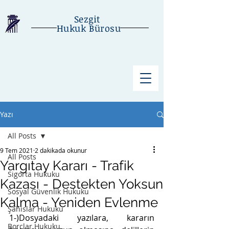
Sezgit
Hukuk Bürosu
Yazı
All Posts
9 Tem 2021
2 dakikada okunur
All Posts
Yargıtay Kararı - Trafik
Sigorta Hukuku
Kazası - Destekten Yoksun
Sosyal Güvenlik Hukuku
Kalma - Yeniden Evlenme
Şahıslar Hukuku
1-)Dosyadaki yazılara, kararın 
Borçlar Hukuku